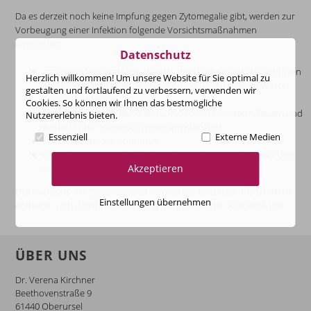
Da es derzeit noch keine Impfung gegen Zytomegalie gibt, werden zur
Vorbeugung einer Infektion folgende Vorsichtsmaßnahmen
empfohlen:
Datenschutz
nach dem Wechseln von Windel, dem Füttern oder Nase putzen
Herzlich willkommen! Um unsere Website für Sie optimal zu
eines Kleinkindes Hände immer gründlich mit heißem Wasser
gestalten und fortlaufend zu verbessern, verwenden wir
und Seife waschen
Cookies. So können wir Ihnen das bestmögliche
kein gemeinsames Benutzen von Geschirr (vor allem Tassen und
Nutzererlebnis bieten.
Besteck) oder Handtuch mit einem Kleinkind
Essenziell
Externe Medien
kein Ablecken des Schnullers
Desinfizieren von Oberflächen, die mit dem Speichel oder Urin
Akzeptieren
eines Kleinkinds in Berührung gekommen sind
Der Nachweis der Zytomegalie ist nicht in der Mutterschaftsrichtlinen
Einstellungen übernehmen
enthalten und damit keine Leistung der gesetzlichen Krankenkasse.
ÜBER UNS
Dr. Verena Kirchner
Beethovenstraße 9
61440 Oberursel